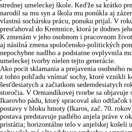
strednej umeleckej škole. Keďže sa krátko pr
narodil sa mu syn a škola mu ponúkla aj zázem
vlastnú sochársku prácu, ponuku prijal. V rok
presťahoval do Kremnice, ktorá je dodnes je
K zmenám v jeho osobnom i pracovnom živote
aj násilná zmena spoločensko-politických pom
nepochybne nadlho a podstatne ovplyvnila mo
umeleckej tvorby nielen tejto generácie.
Ako pocit sklamania a prejavenia osobného 
z tohto pohľadu vnímať sochy, ktoré vznikli
šesťdesiatych a začiatkom sedemdesiatych r
storočia. V Ormandíkovej tvorbe sa objavuje
Ikarovho pádu, ktorý spracoval ako odtlačok t
postavy v bloku hmoty (Ikaros, zač. 70. rokov)
postava predstavuje padlého anjela práve v o
pristátia; horizontálne telo v anjelskej košeli 