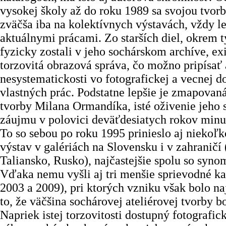
vysokej školy až do roku 1989 sa svojou tvor
zväčša iba na kolektívnych výstavách, vždy 
aktuálnymi prácami. Zo starších diel, okrem t
fyzicky zostali v jeho sochárskom archíve, exi
torzovitá obrazová správa, čo možno pripísať 
nesystematickosti vo fotografickej a vecnej 
vlastných prác. Podstatne lepšie je zmapovan
tvorby Milana Ormandíka, isté oživenie jeho
záujmu v polovici deväťdesiatych rokov minul
To so sebou po roku 1995 prinieslo aj niekoľ
výstav v galériách na Slovensku i v zahraničí
Taliansko, Rusko), najčastejšie spolu so sy
Vďaka nemu vyšli aj tri menšie sprievodné ka
2003 a 2009), pri ktorých vzniku však bolo na
to, že väčšina sochárovej ateliérovej tvorby b
Napriek istej torzovitosti dostupný fotografick