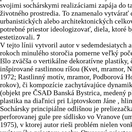
svojimi sochárskymi realizáciami zapája do t
životného prostredia. To znamenalo vytvárať 
urbanistických alebo architektonických celko
potrebné priestor ideologizovať, diela, ktoré b
estetizovali.
7
V tejto línii vytvoril autor v sedemdesiatych
rokoch minulého storočia pomerne veľký počet
Išlo zväčša o vertikálne dekoratívne plastiky, 
inšpirované rastlinnou ríšou (Kvet, mramor, 
1972; Rastlinný motív, mramor, Podborová Hor
rokov), či kompozície zachytávajúce dynami
(objekt pre ČSAD Banská Bystrica, medený pl
plastika na diaľnici pri Liptovskom Jáne , hlin
Sochársky principiálne odlišnou je preliezačk
perforovanej gule pre sídlisko vo Vranove (u
1975), v ktorej autor rieši problém nielen vonk