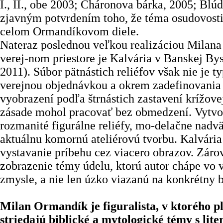
I., II., obe 2003; Cháronova bárka, 2005; Blú
zjavným potvrdením toho, že téma osudovosti
celom Ormandíkovom diele.
Nateraz poslednou veľkou realizáciou Milan
verej-nom priestore je Kalvária v Banskej Bys
2011). Súbor pätnástich reliéfov však nie je t
verejnou objednávkou a okrem zadefinovania 
vyobrazení podľa štrnástich zastavení krížovej
zásade mohol pracovať bez obmedzení. Vytvo
rozmanité figurálne reliéfy, mo-delačne nadv
aktuálnu komornú ateliérovú tvorbu. Kalvária
vystavanie príbehu cez viacero obrazov. Záro
zobrazenie témy údelu, ktorú autor chápe vo
zmysle, a nie len úzko viazanú na konkrétny b
Milan Ormandík je figuralista, v ktorého pl
striedajú biblické a mytologické témy s lit