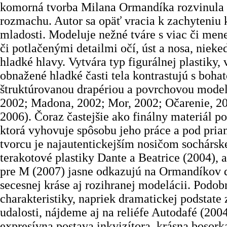
komorná tvorba Milana Ormandíka rozvinula
rozmachu. Autor sa opäť vracia k zachyteniu 
mladosti. Modeluje nežné tváre s viac či me
či potlačenými detailmi očí, úst a nosa, niek
hladké hlavy. Vytvára typ figurálnej plastiky,
obnažené hladké časti tela kontrastujú s boha
štruktúrovanou drapériou a povrchovou model
2002; Madona, 2002; Mor, 2002; Očarenie, 20
2006). Čoraz častejšie ako finálny materiál p
ktorá vyhovuje spôsobu jeho práce a pod pr
tvorcu je najautentickejším nosičom sochárske
terakotové plastiky Dante a Beatrice (2004), 
pre M (2007) jasne odkazujú na Ormandíkov 
secesnej kráse aj rozihranej modelácii. Podob
charakteristiky, napriek dramatickej podstate
udalosti, nájdeme aj na reliéfe Autodafé (20
expresívna postava inkvizítora, krásna bosor