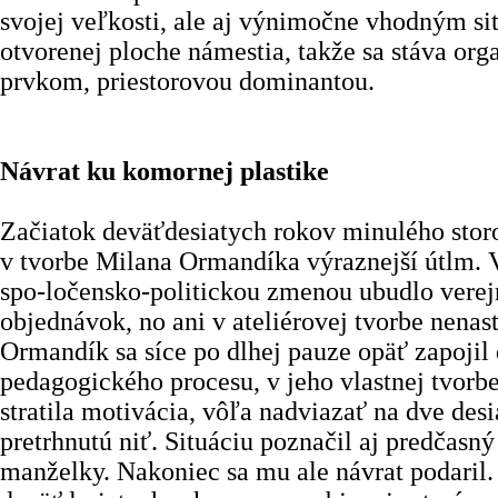
svojej veľkosti, ale aj výnimočne vhodným s
otvorenej ploche námestia, takže sa stáva or
prvkom, priestorovou dominantou.
Návrat ku komornej plastike
Začiatok deväťdesiatych rokov minulého stor
v tvorbe Milana Ormandíka výraznejší útlm. V
spo-ločensko-politickou zmenou ubudlo vere
objednávok, no ani v ateliérovej tvorbe nenast
Ormandík sa síce po dlhej pauze opäť zapojil
pedagogického procesu, v jeho vlastnej tvorb
stratila motivácia, vôľa nadviazať na dve des
pretrhnutú niť. Situáciu poznačil aj predčasn
manželky. Nakoniec sa mu ale návrat podaril.