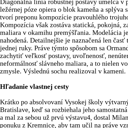
Diagonálna línia robustnej postavy umelca v pl
ležérnej póze opiera o blok kameňa a splýva 
tvorí preponu kompozície pravouhlého trojuho
Kompozícia však zostáva statická, pokojná, z
maliara v okamihu premýšľania. Modelácia je
nahodená. Detailnejšie je naznačená len časť t
jednej ruky. Práve týmto spôsobom sa Ormand
zachytiť veľkosť postavy, uvoľnenosť, nenúte
neformálnosť slávneho maliara, a to nielen v
zmysle. Výslednú sochu realizoval v kameni.
Hľadanie vlastnej cesty
Krátko po absolvovaní Vysokej školy výtvarn
Bratislave, keď sa rozbiehala jeho samostatná
a mal za sebou už prvú výstavu4, dostal Mil
ponuku z Kremnice, aby tam učil na práve vz