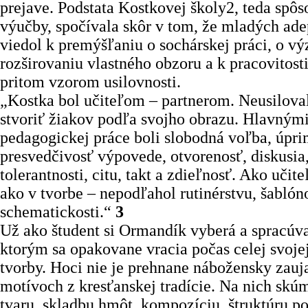
prejave. Podstata Kostkovej školy2, teda spôs
výučby, spočívala skôr v tom, že mladých ade
viedol k premýšľaniu o sochárskej práci, o v
rozširovaniu vlastného obzoru a k pracovitost
pritom vzorom usilovnosti.
„Kostka bol učiteľom – partnerom. Neusiloval
stvoriť žiakov podľa svojho obrazu. Hlavným
pedagogickej práce boli slobodná voľba, úpri
presvedčivosť výpovede, otvorenosť, diskusia
tolerantnosti, citu, takt a zdieľnosť. Ako učit
ako v tvorbe – nepodľahol rutinérstvu, šablóno
schematickosti.“
3
Už ako študent si Ormandík vyberá a spracúv
ktorým sa opakovane vracia počas celej svoje
tvorby. Hoci nie je prehnane nábožensky zauja
motívoch z kresťanskej tradície. Na nich skú
tvaru, skladbu hmôt, kompozíciu, štruktúru po