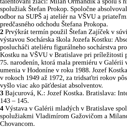
talentovaní žiaci: Milan Ormandík a spolu s 
spolužiak Štefan Prokop. Spoločne absolvova
odbor na SUPŠ aj ateliér na VŠVU a priateľmi
predčasného odchodu Štefana Prokopa.
2
Prvýkrát termín použil Štefan Zajíček v súvi
výstavou Sochárska škola Jozefa Kostku: Abso
poslucháči ateliéru figurálneho sochárstva pr
Kostku na VŠVU v Bratislave pri príležitosti
75. narodenín, ktorá mala premiéru v Galérii
umenia v Hodoníne v roku 1988. Jozef Kostka 
v rokoch 1949 až 1972, za tridsaťtri rokov pô
vyšlo viac ako päťdesiat absolventov.
3
Bajcurová, K.: Jozef Kostka. Bratislava: Int
143 – 145.
4
Výstava v Galérii mladých v Bratislave spo
spolužiakmi Vladimírom Gažovičom a Mila
Chovancom.