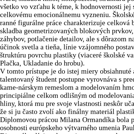
všetko vo vzťahu k téme, k hodnovernosti jej 
celkovému emocionálnemu vyzneniu. Školské
ranné figurálne práce charakterizuje celková 
skladba geometrizovaných blokových prvkov, 
záhybov, potlačenie detailov, ale s dôrazom 
účinok svetla a tieňa, línie vzájomného postav
štruktúru povrchu plastiky (viaceré školské va
Plačka, Ukladanie do hrobu).
V tomto prístupe je do istej miery obsiahnuté a
talentovaný študent postupne vyrovnáva s pr
kame-nárskym remeslom a modelovaním hmo
principiálne celkom odlišným od modelovani
hliny, ktorá mu pre svoje vlastnosti neskôr uč
že si ju často zvolí ako finálny materiál plasti
Diplomovou prácou Milana Ormandíka bola p
osobnosti európskeho výtvarného umenia Pau