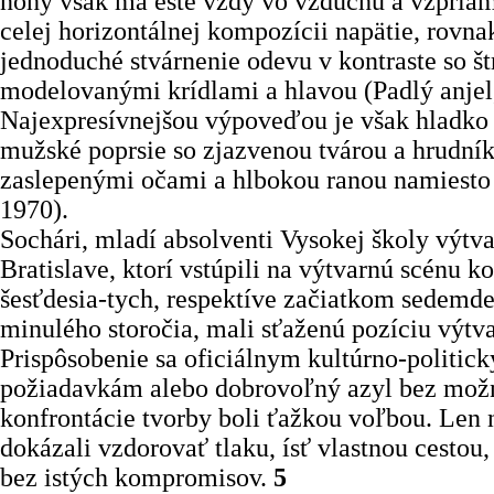
nohy však má ešte vždy vo vzduchu a vzpria
celej horizontálnej kompozícii napätie, rovna
jednoduché stvárnenie odevu v kontraste so š
modelovanými krídlami a hlavou (Padlý anjel
Najexpresívnejšou výpoveďou je však hladk
mužské poprsie so zjazvenou tvárou a hrudní
zaslepenými očami a hlbokou ranou namiesto
1970).
Sochári, mladí absolventi Vysokej školy výtv
Bratislave, ktorí vstúpili na výtvarnú scénu 
šesťdesia-tych, respektíve začiatkom sedemde
minulého storočia, mali sťaženú pozíciu výtva
Prispôsobenie sa oficiálnym kultúrno-politic
požiadavkám alebo dobrovoľný azyl bez mož
konfrontácie tvorby boli ťažkou voľbou. Len
dokázali vzdorovať tlaku, ísť vlastnou cestou,
bez istých kompromisov.
5