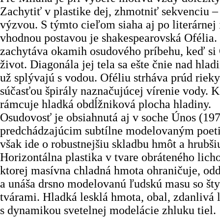
Zachytiť v plastike dej, zhmotniť sekvenciu – 
výzvou. S týmto cieľom siaha aj po literárnej i
vhodnou postavou je shakespearovská Ofélia.
zachytáva okamih osudového príbehu, keď si 
život. Diagonála jej tela sa ešte čnie nad hla
už splývajú s vodou. Oféliu strháva prúd rieky;
súčasťou špirály naznačujúcej vírenie vody.
rámcuje hladká obdĺžniková plocha hladiny.
Osudovosť je obsiahnutá aj v soche Únos (197
predchádzajúcim subtílne modelovaným poet
však ide o robustnejšiu skladbu hmôt a hrubš
Horizontálna plastika v tvare obráteného lich
ktorej masívna chladná hmota ohraničuje, odd
a unáša drsno modelovanú ľudskú masu so št
tvárami. Hladká lesklá hmota, obal, zdanlivá 
s dynamikou svetelnej modelácie zhluku tiel.