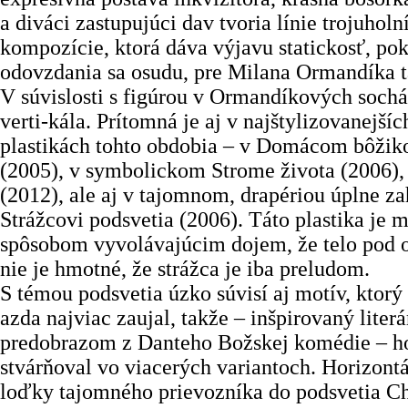
a diváci zastupujúci dav tvoria línie trojuholn
kompozície, ktorá dáva výjavu statickosť, pok
odovzdania sa osudu, pre Milana Ormandíka t
V súvislosti s figúrou v Ormandíkových soch
verti-kála. Prítomná je aj v najštylizovanejší
plastikách tohto obdobia – v Domácom bôžikovi
(2005), v symbolickom Strome života (2006),
(2012), ale aj v tajomnom, drapériou úplne z
Strážcovi podsvetia (2006). Táto ­­­plastika je
spôsobom vyvolávajúcim dojem, že telo pod 
nie je hmotné, že strážca je iba preludom.
S témou podsvetia úzko súvisí aj motív, ktor
azda najviac zaujal, takže – inšpirovaný lite
predobrazom z Danteho Božskej komédie – h
stvárňoval vo viacerých variantoch. Horizont
loďky tajomného prievozníka do podsvetia C