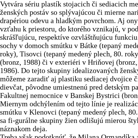
Vytvára sériu plastík stojacich či sediacich 
ženských postáv so splývajúcou či mierne nar
drapériou odevu a hladkým povrchom. Aj ony
vzťahu k priestoru, do ktorého vznikajú, v pod
skrášľujúcu, respektíve ozvláštňujúcu funkci
sochy v domoch smútku v Bátke (tepaný mede
roky), Tisovci (tepaný medený plech, 80. rok
(bronz, 1988) či v exteriéri v Hriňovej (bron
1986). Do tejto skupiny idealizovaných žensk
môžeme zaradiť aj plastiku sediacej dvojice č
dievčat, pôvodne umiestnenú pred detským p
Fakultnej nemocnice v Banskej Bystrici (bron
Miernym odchýlením od tejto línie je realiz
smútku v Klenovci (tepaný medený plech, 80. 
sa fi-gurálne skupiny žien odlišujú mierou šty
náznakom deja.
Treba však podotknúť, že Milana Ormandíka 