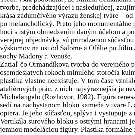
tvorbe, predchádzajúcej i nasledujúcej, zaují
krása zádumčivého výrazu ženskej tváre – od 
po melancholický. Preto jeho monumentálne p
hoci s istým obmedzením daným účelom a po
verejnej objednávky, sú prirodzenou súčasťou
výskumov na osi od Salome a Ofélie po Júliu 
sochy Madony a Venuše.
Zatiaľ čo Ormandíkova tvorba do verejného pr
osemdesiatych rokoch minulého storočia kul
plastika vlastne neexistuje. V tom čase vznik
ateliérových prác, z nich najvýraznejšia je n
Michelangelo (Rozhovor, 1982). Figúra rene
sedí na nachystanom bloku kameňa v tvare L 
opiera. Je jeho súčasťou, splýva i vystupuje z
Vertikála surového bloku s ostrými hranami je
jemnou modeláciou figúry. Plastika formálne