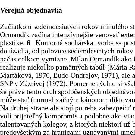
Verejná objednávka
Začiatkom sedemdesiatych rokov minulého st
Ormandík začína intenzívnejšie venovať exter
plastike.
6
Komorná sochárska tvorba sa post
do úzadia, od polovice sedemdesiatych rokov 
načas celkom vymizne. Milan Ormandík ako f
realizuje niekoľko pamätných tabúľ (Mária R
Martáková, 1970, Ľudo Ondrejov, 1971), ale 
SNP v Zázrivej (1972). Pomerne rýchlo si vš
že práve tento druh spoločenských objednávok
môže stať (normalizačným kánonom diktovan
Na druhej strane ale stojí potreba zabezpečiť 
volí prijateľný kompromis a podobne ako via
talentovaných kolegov, z ktorých niektorí už 
predovšetkým za hranicami uznávanými umel