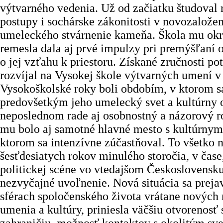
výtvarného vedenia. Už od začiatku študoval
postupy i sochárske zákonitosti v novozalož
umeleckého stvárnenie kameňa. Škola mu okr
remesla dala aj prvé impulzy pri premýšľaní 
o jej vzťahu k priestoru. Získané zručnosti p
rozvíjal na Vysokej škole výtvarných umení v 
Vysokoškolské roky boli obdobím, v ktorom s
predovšetkým jeho umelecký svet a kultúrny 
neposlednom rade aj osobnostný a názorový r
mu bolo aj samotné hlavné mesto s kultúrnym
ktorom sa intenzívne zúčastňoval. To všetko 
šesťdesiatych rokov minulého storočia, v čase
politickej scéne vo vtedajšom Československu
nezvyčajné uvoľnenie. Nová situácia sa preja
sférach spoločenského života vrátane nových
umenia a kultúry, priniesla väčšiu otvorenos