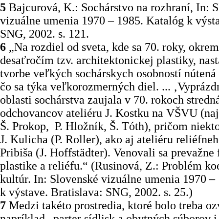
5
Bajcurová, K.: Sochárstvo na rozhraní, In: 
vizuálne umenia 1970 – 1985. Katalóg k výsta
SNG, 2002. s. 121.
6
„Na rozdiel od sveta, kde sa 70. roky, okrem 
desaťročím tzv. architektonickej plastiky, nast
tvorbe veľkých sochárskych osobností nútená
čo sa týka veľkorozmerných diel. ... ‚Vyprázd
oblasti sochárstva zaujala v 70. rokoch stredn
odchovancov ateliéru J. Kostku na VŠVU (na
Š. Prokop, P. Hložník, Š. Tóth), pričom niekto
J. Kulicha (P. Roller), ako aj ateliéru reliéfne
Pribiša (J. Hoffstädter). Venovali sa prevažne 
plastike a reliéfu.“ (Rusinová, Z.: Problém ko
kultúr. In: Slovenské vizuálne umenia 1970 –
k výstave. Bratislava: SNG, 2002. s. 25.)
7
Medzi takéto prostredia, ktoré bolo treba ozv
napríklad „parter sídlisk a obytných súborov i