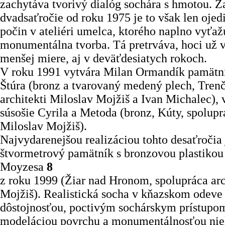
zachytáva tvorivý dialóg sochára s hmotou. Z
dvadsaťročie od roku 1975 je to však len oje
počin v ateliéri umelca, ktorého naplno vyťaž
monumentálna tvorba. Tá pretrváva, hoci už v
menšej miere, aj v deväťdesiatych rokoch.
V roku 1991 vytvára Milan Ormandík pamätn
Štúra (bronz a tvarovaný medený plech, Trenč
architekti Miloslav Mojžiš a Ivan Michalec), 
súsošie Cyrila a Metoda (bronz, Kúty, spolupr
Miloslav Mojžiš).
Najvydarenejšou realizáciou tohto desaťročia
štvormetrový pamätník s bronzovou plastikou
Moyzesa
8
z roku 1999 (Žiar nad Hronom, spolupráca arc
Mojžiš). Realistická socha v kňazskom odeve
dôstojnosťou, poctivým sochárskym prístupo
modeláciou povrchu a monumentálnosťou nie