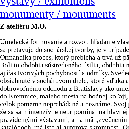
výstavy / exhibitions
monumenty / monuments
Z ateliéru M.O.
Umelecké formovanie a rozvoj, hľadanie vlast
sa pretavuje do sochárskej tvorby, je v prípad
Ormandíka proces, ktorý prebieha a trvá už pä
Boli to obdobia sústredeného úsilia, obdobia 
aj čas tvorivých pochybností a odmlky. Svede
obsiahnuté v sochárovom diele, ktoré vďaka
dobrovoľnému odchodu z Bratislavy ako ume
do Kremnice, malého mesta na bočnej koľaji,
celok pomerne neprebádané a neznáme. Svoj 
že sa sám intenzívne nepripomínal na hlavnej
pravidelnými výstavami, a najmä „zvečnením“
katalógoch, má isto aj autorova skromnosť. O