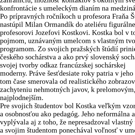
zahraničiu, možnosť kontaktov s okolitým sv
konfrontácie s umeleckým dianím na medziná
Po prípravných ročníkoch u profesora Fraňa 
nastúpil Milan Ormandík do ateliéru figuráln
profesorovi Jozefovi Kostkovi. Kostka bol v 
pojmom, uznávaným umelcom s vlastným tv
programom. Zo svojich pražských štúdií prini
českého sochárstva a ako prvý slovenský sochá
svojej tvorby odkaz francúzskej sochárskej
moderny. Práve šesťdesiate roky patria v jeho 
tom čase smerovala od realistického zobrazov
zachyteniu nehmotných javov, k prelomovým
najplodnejším.
Pre svojich študentov bol Kostka veľkým vz
a osobnosťou ako pedagóg. Jeho neformálna a
vyplývala aj z toho, že nepresadzoval vlastný
a svojim študentom ponechával voľnosť v u