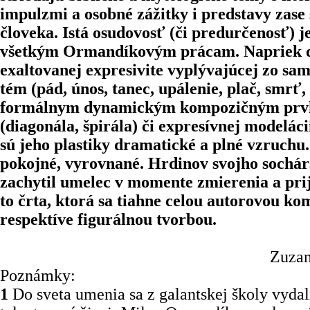
impulzmi a osobné zážitky i predstavy zase
človeka. Istá osudovosť (či predurčenosť) j
všetkým Ormandíkovým prácam. Napriek 
exaltovanej expresivite vyplývajúcej zo sa
tém (pád, únos, tanec, upálenie, plač, smrť,
formálnym dynamickým kompozičným pr
(diagonála, špirála) či expresívnej modelác
sú jeho plastiky dramatické a plné vzruchu
pokojné, vyrovnané. Hrdinov svojho sochár
zachytil umelec v momente zmierenia a prij
to črta, ktorá sa tiahne celou autorovou k
respektíve figurálnou tvorbou.
Zuzana Gaží
Poznámky:
1
Do sveta umenia sa z galantskej školy vydal