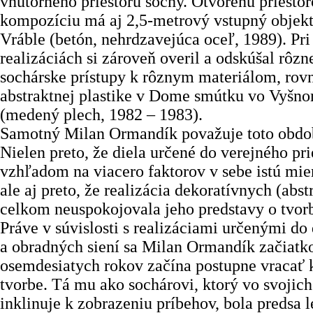
vnútorného priestoru sochy. Otvorenú priesto
kompozíciu má aj 2,5-metrový vstupný objekt
Vráble (betón, nehrdzavejúca oceľ, 1989). Pri
realizáciách si zároveň overil a odskúšal rôz
sochárske prístupy k rôznym materiálom, rov
abstraktnej plastike v Dome smútku vo Vy
(medený plech, 1982 – 1983).
Samotný Milan Ormandík považuje toto obdob
Nielen preto, že diela určené do verejného pr
vzhľadom na viacero faktorov v sebe istú mi
ale aj preto, že realizácia dekoratívnych (abst
celkom neuspokojovala jeho predstavy o tvor
Práve v súvislosti s realizáciami určenými d
a obradných siení sa Milan Ormandík začiat
osemdesiatych rokov začína postupne vracať k
tvorbe. Tá mu ako sochárovi, ktorý vo svojich
inklinuje k zobrazeniu príbehov, bola predsa le