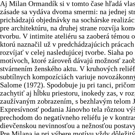
Aj Milan Ormandík si v tomto čase hľadá vlas
zásade sa vydáva dvoma smermi: na jednej st
prichádzajú objednávky na sochárske realizácie
pre architektúru, na druhej strane rozvíja kom
tvorbu. V intimite ateliéru sa zaoberá témou 
ktorú naznačil už v predchádzajúcich prácach
rozvíjať v celej nasledujúcej tvorbe. Siaha p
motívoch, ktoré zároveň dávajú možnosť zaob
stvárnením ženského aktu. V kruhových relié
subtílnych kompozíciách variuje novozákonný
Salome (1972). Spodobuje ju pri tanci, pričom
zachytiť aj hĺbku priestoru, inokedy zas, v ro
zaužívaným zobrazením, s bezhlavým telom Já
Expresívnosť podania Jánovho tela rôznou výš
prechodom do negatívneho reliéfu je v kontra
dievčenskou nevinnosťou a nežnosťou postav
Pre Milana je pri výbere motívu vždy dôležitý