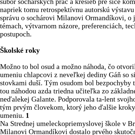
súbor sochárskych prác a kresieb pre síce kom
napriek tomu retrospektívnu autorskú výstav
správu o sochárovi Milanovi Ormandíkovi, o 
témach, výtvarnom názore, preferenciách, tec
postupoch.
Školské roky
Možno to bol osud a možno náhoda, čo otvoril
umeniu chlapcovi z neveľkej dediny Gáň so 
stovkami duší. Tým osudom bol bezpochyby ta
tou náhodou azda triedna učiteľka zo základne
neďalekej Galante. Podporovala ta-lent svojho
tým prvým človekom, ktorý jeho ďalšie krok
umeniu.
1
Na Strednej umeleckopriemyslovej škole v Bra
Milanovi Ormandíkovi dostalo prvého skutoč