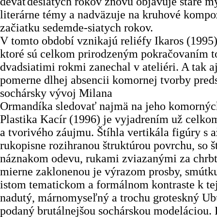
deväťdesiatych rokov znovu objavuje staré my
literárne témy a nadväzuje na kruhové kompo
začiatku sedemde-siatych rokov.
V tomto období vznikajú reliéfy Ikaros (1995) 
ktoré sú celkom prirodzeným pokračovaním t
dvadsiatimi rokmi zanechal v ateliéri. A tak a
pomerne dlhej absencii komornej tvorby pre
sochársky vývoj Milana
Ormandíka sledovať najmä na jeho komorných
Plastika Kacír (1996) je vyjadrením už celko
a tvorivého záujmu. Štíhla vertikála figúry s 
rukopisne rozihranou štruktúrou povrchu, so 
náznakom odevu, rukami zviazanými za chrb
mierne zaklonenou je výrazom prosby, smútku
istom tematickom a formálnom kontraste k tejt
nadutý, márnomyseľný a trochu groteskný Ub
podaný brutálnejšou sochárskou modeláciou. 