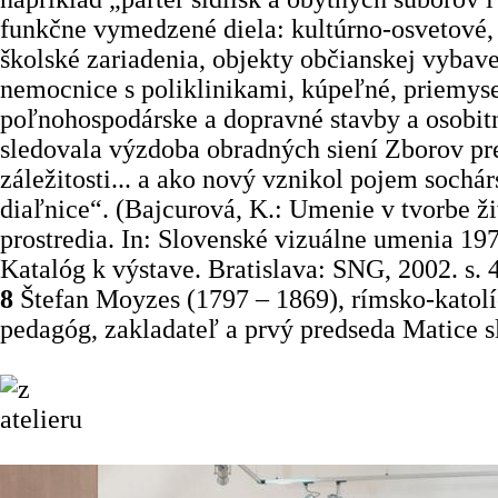
funkčne vymedzené diela: kultúrno-osvetové, 
školské zariadenia, objekty občianskej vybave
nemocnice s poliklinikami, kúpeľné, priemyse
poľnohospodárske a dopravné stavby a osobitn
sledovala výzdoba obradných siení Zborov pr
záležitosti... a ako nový vznikol pojem sochá
diaľnice“. (Bajcurová, K.: Umenie v tvorbe ž
prostredia. In: Slovenské vizuálne umenia 19
Katalóg k výstave. Bratislava: SNG, 2002. s. 4
8
Štefan Moyzes (1797 – 1869), rímsko-katolí
pedagóg, zakladateľ a prvý predseda Matice s